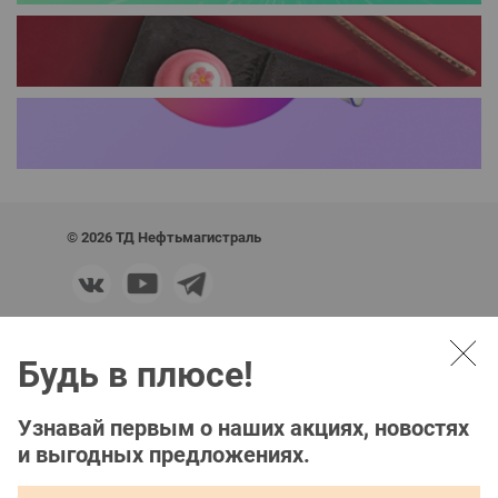
© 2026 ТД Нефтьмагистраль
Служба поддержки клиентов, 24 часа:
Будь в плюсе!
+7 (800) 700-46-42
Центральный офис:
Узнавай первым о наших акциях, новостях
+7 (495) 544-46-45
и выгодных предложениях.
Личный кабинет корпоративного Клиента