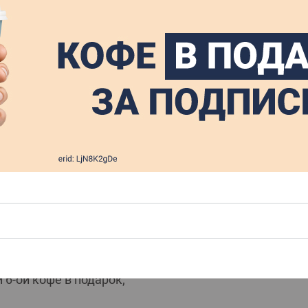
 которой есть всё и даже больше
сный кофе с выпечкой, полноценно позавтракать и п
₽/СУГ от 800₽;
с 22:00 до 05:00;
 БОНУСАМИ;
 6-ой кофе в подарок;