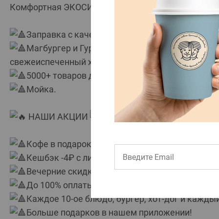
Комфортная ЭКОСИСТЕМА для автомобилистов, на
Заправка с качественным топливом;
Магбургер и Гурманика, где можно выпить вку
свежеиспеченный хлеб;
5000+ товаров для жизни по выгодным ценам;
Мойка.
НАШИ АКЦИИ
Кофе в подарок за заправку топливом от 1000
Кешбэк -4₽ с литра;
Вечерние скидки -40% на продукцию Гурманики 
До 100% оплаты за мойку, продукты и блюда
Каждое 10-ое блюдо, бургер, хот-дог и каждый
Больше подарков в нашем приложении!