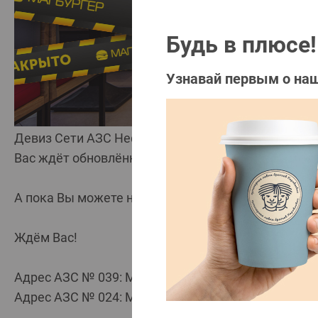
Будь в плюсе!
Узнавай первым о наш
Девиз Сети АЗС Нефтьмагистраль – только вперёд
Вас ждёт обновлённое, стильное, современное ка
А пока Вы можете насладиться вкуснейшими блюда
Ждём Вас!
⠀
Адрес АЗС № 039: МО, Симферопольское шоссе, 42
Адрес АЗС № 024: МО, Подольский р-н, Симферопол