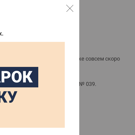
х.
совершенствуем свой сервис. Уже совсем скоро
ями!
сего в 7 минутах езды от АЗС № 039.