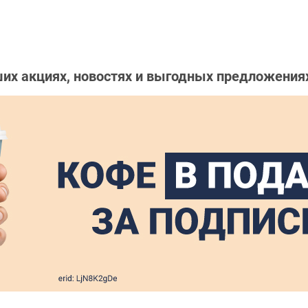
их акциях, новостях и выгодных предложения
! Мы не стоим на месте, постоянно развиваемся и 
фе с его фирменными бургерами! Следите за новост
ми и напитками в кафе Магбургер на АЗС № 024 – в
 км, в Москву.
ьское шоссе, 30 км, п. Быково.